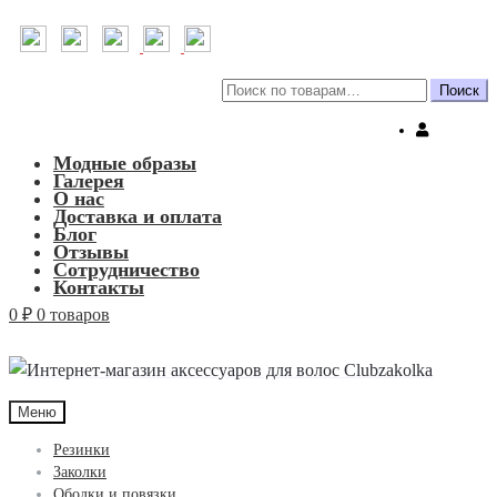
Искать:
Поиск
Модные образы
Галерея
О нас
Доставка и оплата
Блог
Отзывы
Сотрудничество
Контакты
0
₽
0 товаров
Меню
Резинки
Заколки
Ободки и повязки