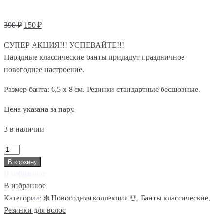
390
₽
150
₽
СУПЕР АКЦИЯ!!! УСПЕВАЙТЕ!!!
Нарядные классические банты придадут праздничное
новогоднее настроение.
Размер банта: 6,5 х 8 см. Резинки стандартные бесшовные.
Цена указана за пару.
3 в наличии
Количество
товара
В корзину
Резинки
В избранное
для
В избранное
волос
Категории:
❄️ Новогодняя коллекция ☃️
,
Банты классические
,
Банты
Резинки для волос