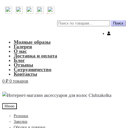
Искать:
Поиск
Модные образы
Галерея
О нас
Доставка и оплата
Блог
Отзывы
Сотрудничество
Контакты
0
₽
0 товаров
Меню
Резинки
Заколки
Ободки и повязки