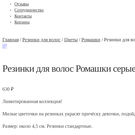
Отзывы
Сотрудничество
Контакты
Корзина
Главная
/
Резинки для волос
/
Цветы
/
Ромашки
/
Резинки для в
🔍
Резинки для волос Ромашки серые
630
₽
Лимитированная коллекция!
Милые цветочки на резинках украсят причёску девочки, подой
Размер: около 4,5 см. Резинки стандартные.