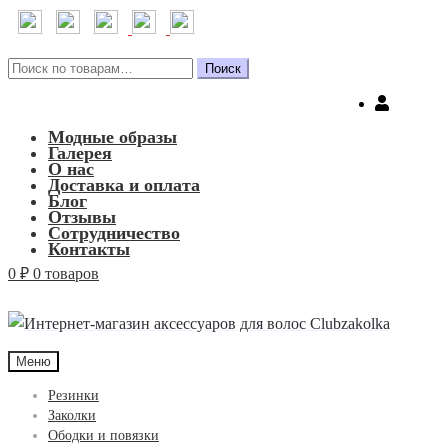
Искать:
Поиск
Модные образы
Галерея
О нас
Доставка и оплата
Блог
Отзывы
Сотрудничество
Контакты
0
₽
0 товаров
Меню
Резинки
Заколки
Ободки и повязки