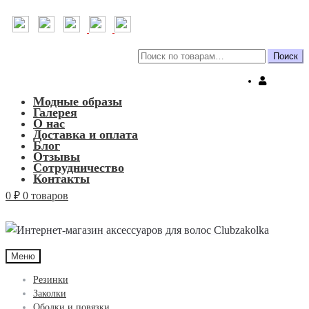
Искать:
Поиск
Модные образы
Галерея
О нас
Доставка и оплата
Блог
Отзывы
Сотрудничество
Контакты
0
₽
0 товаров
Меню
Резинки
Заколки
Ободки и повязки