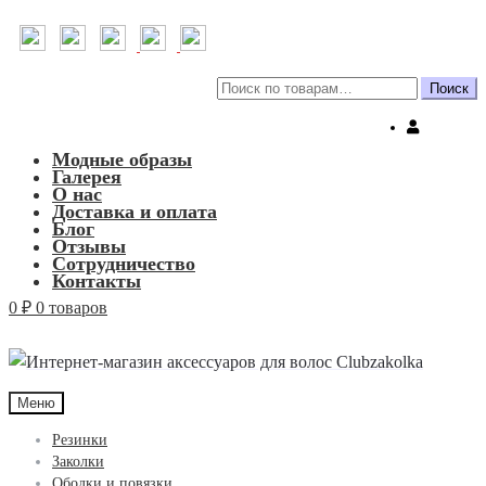
Искать:
Поиск
Модные образы
Галерея
О нас
Доставка и оплата
Блог
Отзывы
Сотрудничество
Контакты
0
₽
0 товаров
Меню
Резинки
Заколки
Ободки и повязки