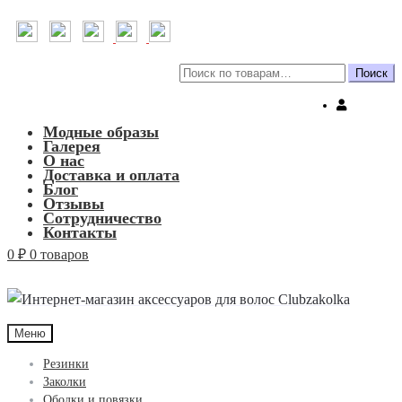
Искать:
Поиск
Модные образы
Галерея
О нас
Доставка и оплата
Блог
Отзывы
Сотрудничество
Контакты
0
₽
0 товаров
Меню
Резинки
Заколки
Ободки и повязки