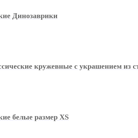
ские Динозаврики
ссические кружевные с украшением из с
кие белые размер XS