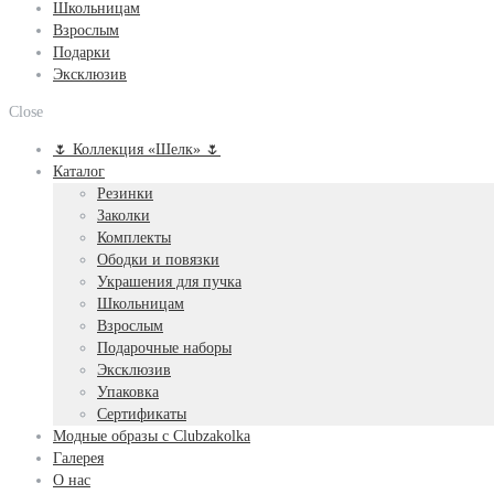
Школьницам
Взрослым
Подарки
Эксклюзив
Close
🌷 Коллекция «Шелк» 🌷
Каталог
Резинки
Заколки
Комплекты
Ободки и повязки
Украшения для пучка
Школьницам
Взрослым
Подарочные наборы
Эксклюзив
Упаковка
Сертификаты
Модные образы с Clubzakolka
Галерея
О нас