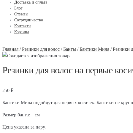
Доставка и оплата
Блог
Отзывы
Сотрудничество
Контакты
Корзина
Главная
/
Резинки для волос
/
Банты
/
Бантики Мила
/
Резинки 
Резинки для волос на первые кос
250
₽
Бантики Мила подойдут для первых косичек. Бантики не крупн
Размер банта: см
Цена указана за пару.