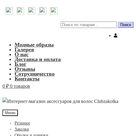
Искать:
Поиск
Модные образы
Галерея
О нас
Доставка и оплата
Блог
Отзывы
Сотрудничество
Контакты
0
₽
0 товаров
Меню
Резинки
Заколки
Ободки и повязки