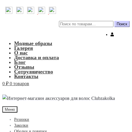
Искать:
Поиск
Модные образы
Галерея
О нас
Доставка и оплата
Блог
Отзывы
Сотрудничество
Контакты
0
₽
0 товаров
Меню
Резинки
Заколки
Ободки и повязки