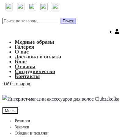
Искать:
Поиск
Модные образы
Галерея
О нас
Доставка и оплата
Блог
Отзывы
Сотрудничество
Контакты
0
₽
0 товаров
Меню
Резинки
Заколки
Ободки и повязки