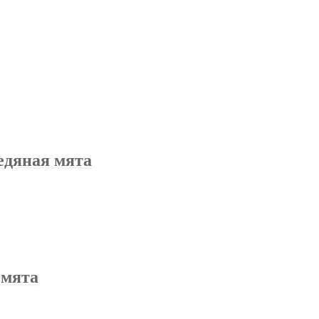
едяная мята
 мята