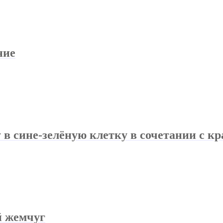
ние
 в сине-зелёную клетку в сочетании с к
й жемчуг