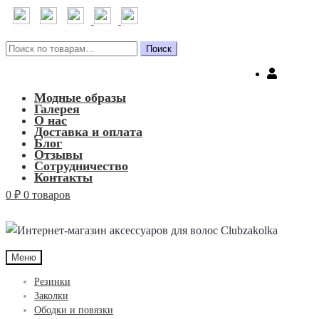
Искать:
Поиск
Модные образы
Галерея
О нас
Доставка и оплата
Блог
Отзывы
Сотрудничество
Контакты
0
₽
0 товаров
Меню
Резинки
Заколки
Ободки и повязки