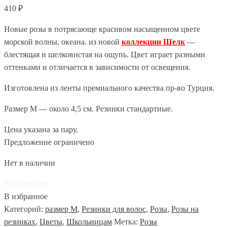
410
₽
Новые розы в потрясающе красивом насыщенном цвете
морской волны, океана. из новой
коллекции Шелк
—
блестящая и шелковистая на ощупь. Цвет играет разными
оттенками и отличается в зависимости от освещения.
Изготовлена из ленты премиального качества пр-во Турция.
Размер M — около 4,5 см. Резинки стандартные.
Цена указана за пару.
Предложение ограничено
Нет в наличии
В избранное
В избранное
Категорий:
размер M
,
Резинки для волос
,
Розы
,
Розы на
резинках
,
Цветы
,
Школьницам
Метка:
Розы