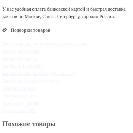
У нас удобная оплата банковской картой и быстрая доставка
заказов по Москве, Санкт-Петербургу, городам России.
Подборки товаров
Аксессуары на выпускной в детском саду
Банты для девочек
Банты для школы
Банты на 1 сентября
Банты на выпускной в детском саду
Банты на последний звонок
Нарядные банты
Школьные банты
Коллекция «Шелк»
Весна-лето 2022
Похожие товары