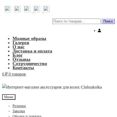
Искать:
Поиск
Модные образы
Галерея
О нас
Доставка и оплата
Блог
Отзывы
Сотрудничество
Контакты
0
₽
0 товаров
Меню
Резинки
Заколки
Ободки и повязки