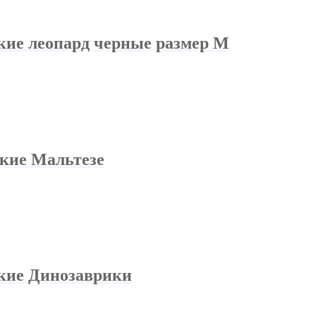
кие леопард черные размер М
ские Мальтезе
ские Динозаврики