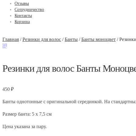
Отзывы
Сотрудничество
Контакты
Корзина
Главная
/
Резинки для волос
/
Банты
/
Банты моноцвет
/
Резинки
🔍
Резинки для волос Банты Моноцв
450
₽
Банты однотонные с оригинальной серединкой. На стандартных
Размер банта: 5 х 7,5 см
Цена указана за пару.