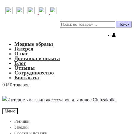
Искать:
Поиск
Модные образы
Галерея
О нас
Доставка и оплата
Блог
Отзывы
Сотрудничество
Контакты
0
₽
0 товаров
Меню
Резинки
Заколки
Ободки и повязки