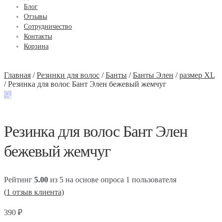
Блог
Отзывы
Сотрудничество
Контакты
Корзина
Главная
/
Резинки для волос
/
Банты
/
Банты Элен
/
размер XL
/
Резинка для волос Бант Элен бежевый жемчуг
🔍
Резинка для волос Бант Элен
бежевый жемчуг
Рейтинг
5.00
из 5 на основе опроса
1
пользователя
(
1
отзыв клиента)
390
₽