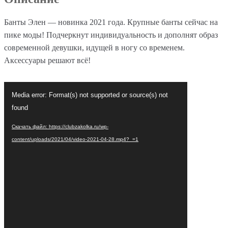
Банты Элен — новинка 2021 года. Крупные банты сейчас на
пике моды! Подчеркнут индивидуальность и дополнят образ
современной девушки, идущей в ногу со временем.
Аксессуары решают всё!
Видеоплеер
Media error: Format(s) not supported or source(s) not
found
Скачать файл: https://clubzakolka.ru/wp-
content/uploads/2021/04/video-2021-04-28.mp4?_=1