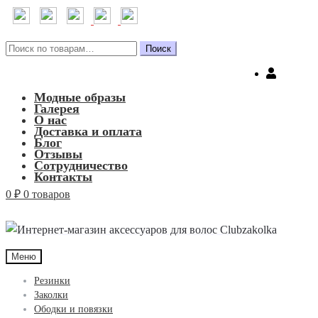
Искать:
Поиск
Модные образы
Галерея
О нас
Доставка и оплата
Блог
Отзывы
Сотрудничество
Контакты
0
₽
0 товаров
Меню
Резинки
Заколки
Ободки и повязки