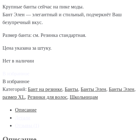
Крупные банты сейчас на пике моды.
Бант Элен — элегантный и стильный, подчеркнёт Ваш
безупречный вкус.
Размер банта: см. Резинка стандартная.
Цена указана за штуку.
Нет в наличии
В избранное
В избранное
Категорий:
Бант на резинке
,
Банты
,
Банты Элен
,
Банты Элен
,
размер XL
,
Резинки для волос
,
Школьницам
Описание
Детали
Отзывы (1)
Описание