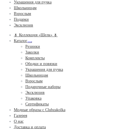
Украшения для пучка
Школьницам
Взрослым
Подарки
Эксклюзив
🌷 Коллекция «Шелк» 🌷
Каталог
Развернутое
Резинки
вложенное
Заколки
меню
Комплекты
Ободки и повязки
Украшения для пучка
Школьницам
Взрослым
Подарочные наборы
Эксклюзив
Упаковка
Сертификаты
Модные образы с Clubzakolka
Галерея
О нас
Доставка и оплата