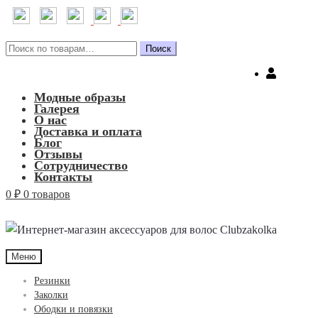
Искать:
Поиск
Модные образы
Галерея
О нас
Доставка и оплата
Блог
Отзывы
Сотрудничество
Контакты
0
₽
0 товаров
Меню
Резинки
Заколки
Ободки и повязки