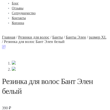
Блог
Отзывы
Сотрудничество
Контакты
Корзина
Главная
/
Резинки для волос
/
Банты
/
Банты Элен
/
размер XL
/
Резинка для волос Бант Элен белый
🔍
Резинка для волос Бант Элен
белый
390
₽