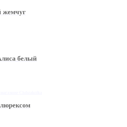
й жемчуг
Алиса белый
 люрексом