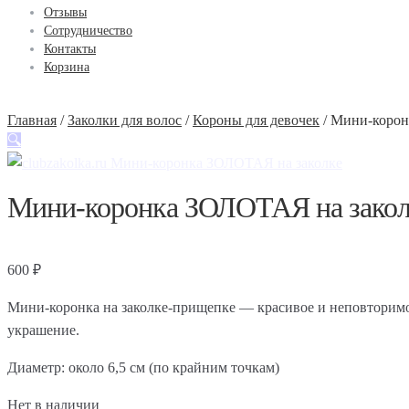
Отзывы
Сотрудничество
Контакты
Корзина
Главная
/
Заколки для волос
/
Короны для девочек
/
Мини-корон
🔍
Мини-коронка ЗОЛОТАЯ на закол
600
₽
Мини-коронка на заколке-прищепке — красивое и неповторим
украшение.
Диаметр: около 6,5 см (по крайним точкам)
Нет в наличии