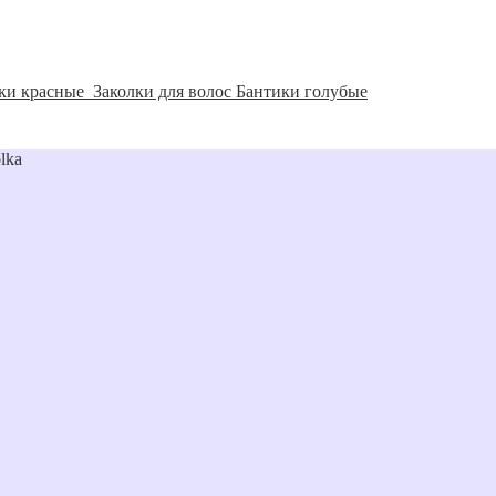
ики красные
Заколки для волос Бантики голубые
lka