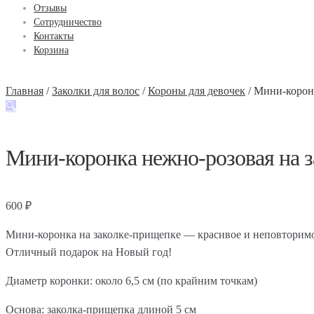
Отзывы
Сотрудничество
Контакты
Корзина
Главная
/
Заколки для волос
/
Короны для девочек
/
Мини-коронк
🔍
Мини-коронка нежно-розовая на з
600
₽
Мини-коронка на заколке-прищепке — красивое и неповторимо
Отличный подарок на Новый год!
Диаметр коронки: около 6,5 см (по крайним точкам)
Основа: заколка-прищепка длиной 5 см