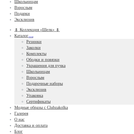
Школьницам
Взрослым
Подарки
Эксклюзив
🌷 Коллекция «Шелк» 🌷
Каталог
Развернутое
Резинки
вложенное
Заколки
меню
Комплекты
Ободки и повязки
Украшения для пучка
Школьницам
Взрослым
Подарочные наборы
Эксклюзив
Упаковка
Сертификаты
Модные образы с Clubzakolka
Галерея
О нас
Доставка и оплата
Блог